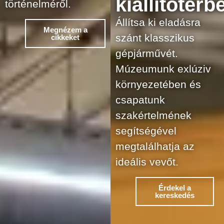
kiállítótérb
történelméről.
Állítsa ki eladásra
Megnézem a
szánt klasszikus
cikkeket
gépjárművét.
Múzeumunk exlúziv
környezetében és
csapatunk
szakértelmének
segítségével
megtalálhatja az
ideális vevőt.
Érdekel a
kereskedés