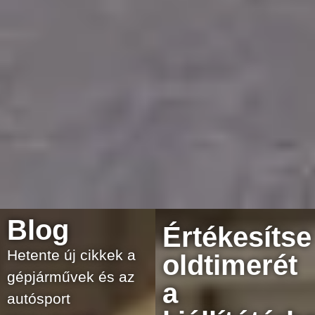
Blog
Értékesítse
Hetente új cikkek a
oldtimerét
gépjárművek és az
a
autósport