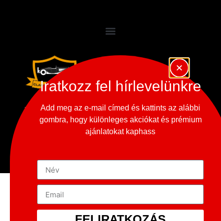
Iratkozz fel hírlevelünkre
Add meg az e-mail címed és kattints az alábbi
gombra, hogy különleges akciókat és prémium
Copyright © 2023-2026
ajánlatokat kaphass
365 Oldtimer Museum
FELIRATKOZÁS