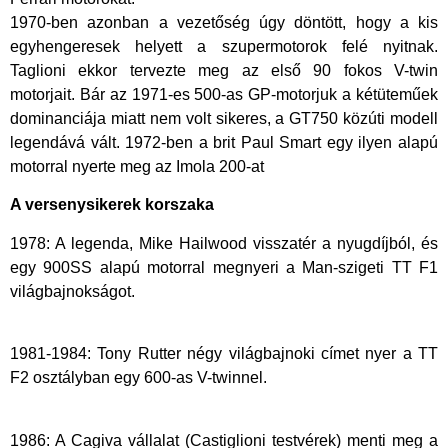
​1970-ben azonban a vezetőség úgy döntött, hogy a kis
egyhengeresek helyett a szupermotorok felé nyitnak.
Taglioni ekkor tervezte meg az első 90 fokos V-twin
motorjait. Bár az 1971-es 500-as GP-motorjuk a kétüteműek
dominanciája miatt nem volt sikeres, a GT750 közúti modell
legendává vált. 1972-ben a brit Paul Smart egy ilyen alapú
motorral nyerte meg az Imola 200-at
A versenysikerek korszaka
​1978: A legenda, Mike Hailwood visszatér a nyugdíjból, és
egy 900SS alapú motorral megnyeri a Man-szigeti TT F1
világbajnokságot.
​1981-1984: Tony Rutter négy világbajnoki címet nyer a TT
F2 osztályban egy 600-as V-twinnel.
1986: A Cagiva vállalat (Castiglioni testvérek) menti meg a