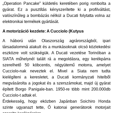
„Operation Pancake” küldetés keretében porig rombolta a
gyárat. Ez a pusztítás kényszerítette ki a profilváltást,
valószínűleg a bombázás nélkül a Ducati folytatta volna az
elektronikai termékek gyártását.​
A motorizáció kezdete: A Cucciolo (Kutyus
A háború után Olaszország agrárországból, ipari
társadalommá alakult és a munkásoknak olcsó közlekedési
eszközre volt szükségük. A Ducati vezetése Torinóban a
SIATA műhelynél talált rá a megoldásra, egy kerékpárra
szerelhető 50 köbcentis, négyütemű motorra, amelyet
Cucciolo-nak neveztek el. Mivel a Siata nem tudta
kielégíteni a keresletet, a Ducati kormányzati hitelből
megvásárolta a jogokat és a szerszámokat, majd új gyárat
épített Borgo Panigale-ban. 1950-re több mint 200.000db
Cucciolo-t adtak el.
​Érdekesség, hogy eközben Japánban Soichiro Honda
szinte ugyanazt tette, Ő katonai generátorok motorjait