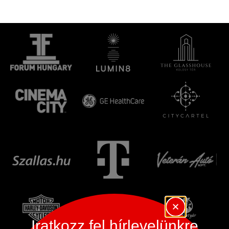
Iratkozz fel hírlevelünkre