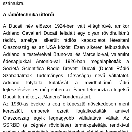
számukra.
A rádiótechnika úttörői
​A Ducati név először 1924-ben vált világhírűvé, amikor
Adriano Cavalieri Ducati feltalált egy olyan rövidhullámú
rádiót, amellyel sikerült rádiós kapcsolatot létesíteni
Olaszország és az USA között. Ezen sikeren felbuzdulva
Adriano, a testvéreivel Bruno-val és Marcello-val, valamint
édesapjukkal Antonio-val 1926-ban megalapították a
Società Scientifica Radio Brevetti Ducati (Ducati Rádió
Szabadalmak Tudományos Társasága) nevű vállalatot.
Adriano folytatta kutatását a rövidhullámú rádió
fejlesztésével és még ebben az évben létrehozta a legelső
Ducati terméket, a „Manens” kondenzátort.
​Az 1930-as évekre a cég elképesztő növekedésen ment
keresztül, emberek ezreit foglalkoztatták, amivel
Olaszország egyik legnagyobb vállalatává váltak. Az
SSRBD (a cégnév rövidítése) termékpalettája rendkívül