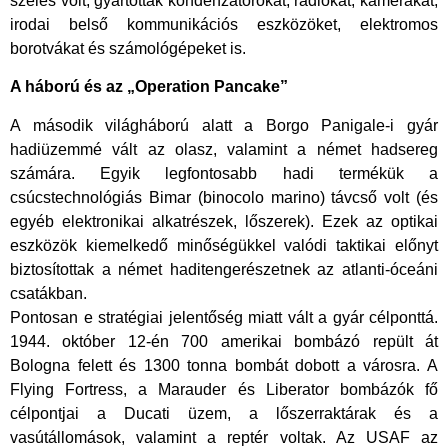
széles volt, gyártottak kondenzátorokat, rádiókat, kamerákat,
irodai belső kommunikációs eszközöket, elektromos
borotvákat és számológépeket is.
A háború és az „Operation Pancake”
​A második világháború alatt a Borgo Panigale-i gyár
hadiüzemmé vált az olasz, valamint a német hadsereg
számára. Egyik legfontosabb hadi termékük a
csúcstechnológiás Bimar (binocolo marino) távcső volt (és
egyéb elektronikai alkatrészek, lőszerek). Ezek az optikai
eszközök kiemelkedő minőségükkel valódi taktikai előnyt
biztosítottak a német haditengerészetnek az atlanti-óceáni
csatákban.
​Pontosan e stratégiai jelentőség miatt vált a gyár célponttá.
1944. október 12-én 700 amerikai bombázó repült át
Bologna felett és 1300 tonna bombát dobott a városra. A
Flying Fortress, a Marauder és Liberator bombázók fő
célpontjai a Ducati üzem, a lőszerraktárak és a
vasútállomások, valamint a reptér voltak. Az USAF az