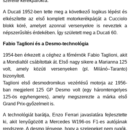
szerelte kerékpárokra.
A Ducati 1952-ben tette meg a következő logikus lépést és
elkészítette az első komplett motorkerékpárját a Cucciolo
blokk köré, amelyet azonnal versenyekre is neveztek a
népszerűsítés érdekében. Így született meg a Ducati 60.
Fabio Taglioni és a Desmo-technológia
​1954-ben érkezett a céghez a főmérnök Fabio Taglioni, akit
a Mondialtól csábítottak át. Első nagy sikere a Marianna 125
volt, amely közúti versenyeken (pl. Milánó–Taranto)
bizonyított.
Taglioni első desmodromikus vezérlésű motorja az 1956-
ban megjelent 125 GP Desmo volt (egy háromtengelyes
125-ös egyhengeres), amely megszerezte a márka első
Grand Prix-győzelmeit is.
A technológiát barátja, Enzo Ferrari javaslatára fejlesztette
ki, akit lenyűgözött a Mercedes W196-os F1-es autójának
rendszere. A desmo lényege, hogy a szelepeket nem rugók,