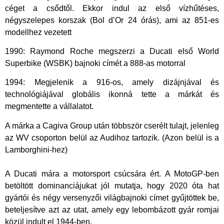
céget a csődtől. Ekkor indul az első vízhűtéses,
négyszelepes korszak (Bol d’Or 24 órás), ami az 851-es
modellhez vezetett
1990: Raymond Roche megszerzi a Ducati első World
Superbike (WSBK) bajnoki címét a 888-as motorral
1994: Megjelenik a 916-os, amely dizájnjával és
technológiájával globális ikonná tette a márkát és
megmentette a vállalatot.
A márka a Cagiva Group után többször cserélt tulajt, jelenleg
az WV csoporton belül az Audihoz tartozik. (Azon belül is a
Lamborghini-hez)
​A Ducati mára a motorsport csúcsára ért. A MotoGP-ben
betöltött dominanciájukat jól mutatja, hogy 2020 óta hat
gyártói és négy versenyzői világbajnoki címet gyűjtöttek be,
beteljesítve azt az utat, amely egy lebombázott gyár romjai
közül indult el 1944-ben.