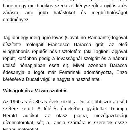
hanem egy mechanikus szerkezet kényszeríti a nyitásra és
zárásra, ami jobb hatásfokot és megbízhatóságot
eredményez.
​Taglioni egy ideig ugró lovas (Cavallino Rampante) logóval
díszítette motorjait Francesco Baracca gróf, az első
világháborús repülős hős tiszteletére (aki Taglioni apjával
repült, korábban pedig a lovasságnál szolgált és a háború
utolsó hónapjaiban esett el). Mivel azonban Baracca
édesanyja a logót már Ferrarinak adományozta, Enzo
kérésére a Ducati végül elhagyta a használatát.
Válságok és a V-twin születés
Az 1960-as és 80-as évek között a Ducati többször a csőd
szélére került. A túlélés érdekében gyártottak Triumph
Herald autókat az olasz piacra, mezőgazdasági
dízelmotorokat, sőt, a Lancia számára is szereltek össze
Ferrari motorokat.