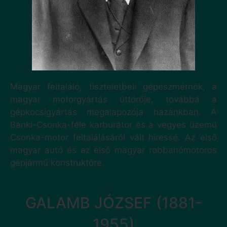
Magyar feltaláló, tiszteletbeli gépészmérnök, a
magyar motorgyártás úttörője, továbbá a
gépkocsigyártás megalapozója hazánkban. A
Bánki-Csonka-féle karburátor és a vegyes üzemű
Csonka-motor feltalálásáról vált híressé. Az első
magyar autó és az első magyar robbanómotoros
gépjármű konstruktőre.
GALAMB JÓZSEF (1881-
1955)