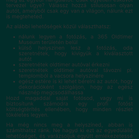
tervezel ügye? Válassz hozzá stílusosan olyan
autót, amelyből csak egy van a világon, nálunk ezt
is megteheted.
Az alábbi lehetőségek közül választhatsz:
nálunk legyen a fotózás, a 365 Oldtimer
Museum területén belül
külső helyszínen lesz a fotózás, oda
szeretnétek, hogy kivigyük a kiválasztott
autót
szeretnétek oldtimer autóval érkezni
szeretnétek oldtimer autóval távozni pl.
templomból a vacsora helyszínére
egész estére is ki lehet bérelni az autót, hogy
dekorációként szolgáljon, hogy az egész
násznép megcsodálhassa
Hozd magaddal saját fotósod, vagy mi is
biztosítunk számodra egy profi fotóst
költségtérítés ellenében, hogy minden részlet
tökéletes legyen.
Ha még nincs meg a helyszíned, abban is
számíthatsz ránk. Ne hagyd ki ezt az egyedülálló
lehetőséget, és varázsoljuk együtt emlékezetessé