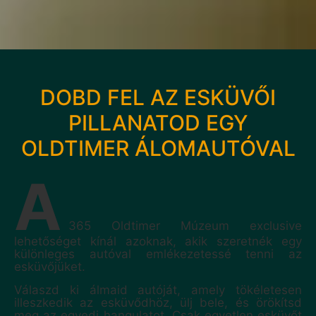
DOBD FEL AZ ESKÜVŐI
PILLANATOD EGY
OLDTIMER ÁLOMAUTÓVAL
A
365 Oldtimer Múzeum exclusive
lehetőséget kínál azoknak, akik szeretnék egy
különleges autóval emlékezetessé tenni az
esküvőjüket.
Válaszd ki álmaid autóját, amely tökéletesen
illeszkedik az esküvődhöz, ülj bele, és örökítsd
meg az egyedi hangulatot. Csak egyetlen esküvőt