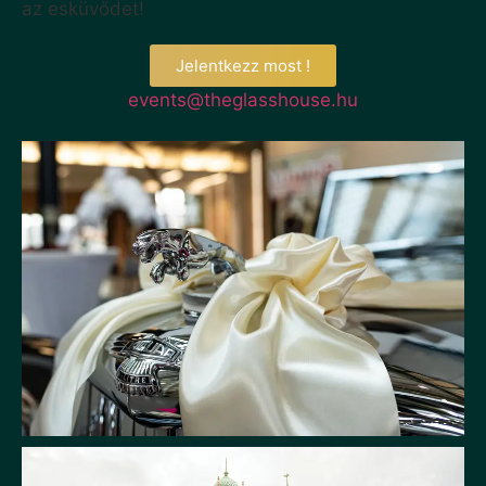
az esküvődet!
Jelentkezz most !
events@theglasshouse.hu