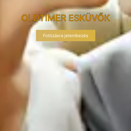
OLDTIMER ESKÜVŐK
Fotózásra jelentkezés