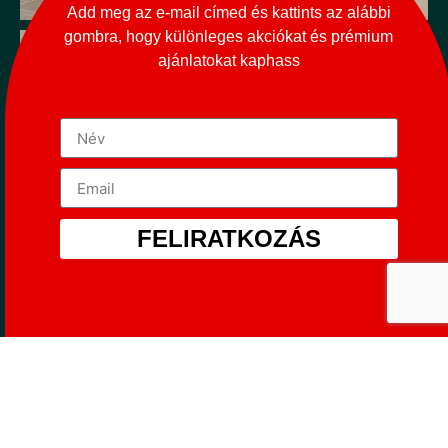
Add meg az e-mail címed és kattints az alábbi
gombra, hogy különleges akciókat és prémium
ajánlatokat kaphass
FELIRATKOZÁS