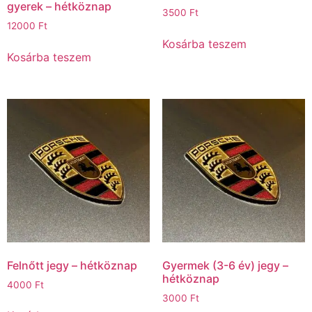
gyerek – hétköznap
3500
Ft
12000
Ft
Kosárba teszem
Kosárba teszem
Felnőtt jegy – hétköznap
Gyermek (3-6 év) jegy –
hétköznap
4000
Ft
3000
Ft