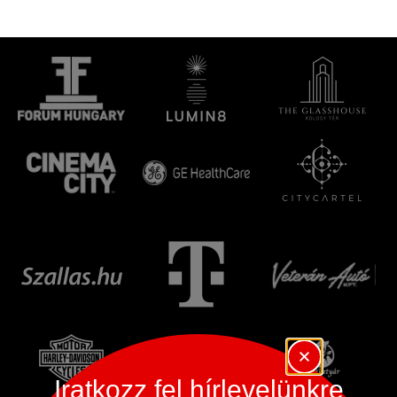
Iratkozz fel hírlevelünkre