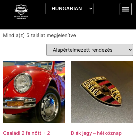
Kezdőlap
/ hétköznap
hétköznap
Mind a(z) 5 találat megjelenítve
Családi 2 felnőtt + 2
Diák jegy – hétköznap