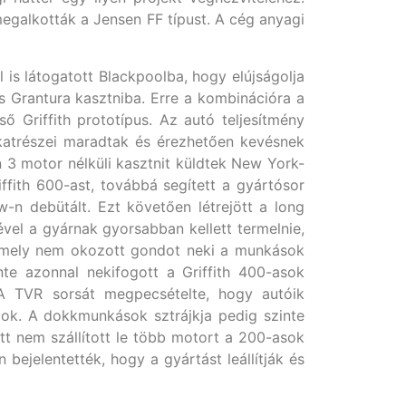
egalkották a Jensen FF típust. A cég anyagi
l is látogatott Blackpoolba, hogy elújságolja
s Grantura kasztniba. Erre a kombinációra a
ő Griffith prototípus. Az autó teljesítmény
lkatrészei maradtak és érezhetően kevésnek
 3 motor nélküli kasztnit küldtek New York-
iffith 600-ast, továbbá segített a gyártósor
-n debütált. Ezt követően létrejött a long
ével a gyárnak gyorsabban kellett termelnie,
 mely nem okozott gondot neki a munkások
te azonnal nekifogott a Griffith 400-asok
A TVR sorsát megpecsételte, hogy autóik
zok. A dokkmunkások sztrájkja pedig szinte
iatt nem szállított le több motort a 200-asok
jelentették, hogy a gyártást leállítják és