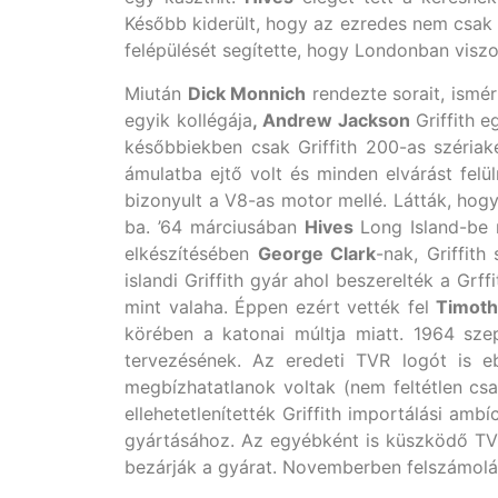
Később kiderült, hogy az ezredes nem csak 
felépülését segítette, hogy Londonban viszo
Miután
Dick Monnich
rendezte sorait, ismér
egyik kollégája
, Andrew Jackson
Griffith 
későbbiekben csak Griffith 200-as szériaké
ámulatba ejtő volt és minden elvárást felü
bizonyult a V8-as motor mellé.
Látták, hogy
ba. ’64 márciusában
Hives
Long Island-be 
elkészítésében
George Clark
-nak, Griffit
islandi Griffith gyár ahol beszerelték a Gr
mint valaha. Éppen ezért vették fel
Timoth
körében a katonai múltja miatt. 1964 sz
tervezésének.
Az eredeti TVR logót is 
megbízhatatlanok voltak (nem feltétlen cs
ellehetetlenítették Griffith importálási ambí
gyártásához. Az egyébként is küszködő TVR
bezárják a gyárat. Novemberben felszámolás