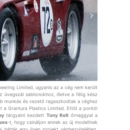
neering Limited, ugyanis az a cég nem került
 üvegszál sablonokhoz, illetve a félig kész
több munkás és vezető ragaszkodtak a céghez
a Grantura Plastics Limited. Ettől a pontól
by
tárgyalni kezdett
Tony Rolt
őrnaggyal a
ves
-t, hogy csináljon ennek az új modellnek
 háttér egy ilyen projekt véghezviteléhez.