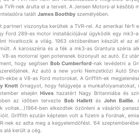
a TVR-nek árulta el a terveit. A Jensen Motors-al később m
nteladóra talált
James Boothby
személyében.
t partneri viszonyba kerültek a TVR-rel. Az amerikai férfi e
egy Ford 289-es motor installációjával ügyködik egy mk3-a
nt hivatkozik a világ. 1963 októberében készült el az els
lmúlt. A karosszéria és a fék a mk3-as Grantura széria a
 V8-as motorral igen potensnek bizonyult az autó. Ez után
ment, hogy segítsen
Bob Cumberford
-nak levédetni a Gr
h szerelőjének. Az autó a new yorki Nemzetközi Autó Show
ffith-ekbe a V8-as Ford motorokat. A Griffith-ek megjelenés
y Knott
őrnagyot, hogy felügyelje a munkafolyamatokat,
eptember elsején
Hives
hazatért Nagy Britanniába és szin
ebben az időben tervezte
Bob Hallett
és
John Baillie
. 
ak voltak…)1964-ben elkezdtek özönleni a vásárlói panas
cióit. Griffith ezután képtelen volt a fizetni a Fordnak, em
-nek ez adta meg a kegyelemdöfést. ’64 szeptemberében be
 alá került a cég.