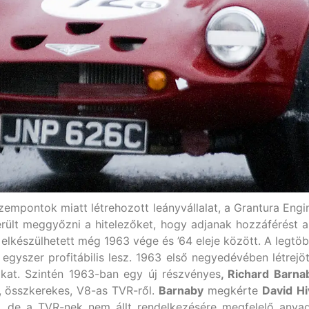
zempontok miatt létrehozott leányvállalat, a Grantura Engi
erült meggyőzni a hitelezőket, hogy adjanak hozzáférést az
 elkészülhetett még 1963 vége és ’64 eleje között. A leg
yszer profitábilis lesz. 1963 első negyedévében létrejött 
kat. Szintén 1963-ban egy új részvényes
, Richard Barna
, összkerekes, V8-as TVR-ről.
Barnaby
megkérte
David
Hi
, de a TVR-nek nem állt rendelkezésére megfelelő anyagi