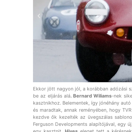
Ekkor jött nagyon jól, a korábban adózási s
be az eljárás alá
. Bernard Wiliams
-nek sik
kasztnikhoz. Belementek, így jónéhány autó
és maradtak, annak reményében, hogy TVR eg
kezdve ők kezelték az üvegszálas sablono
Ferguson Developments alapítójával, egy új
egy kasztnit.
Hives
eleget tett a kérésnek