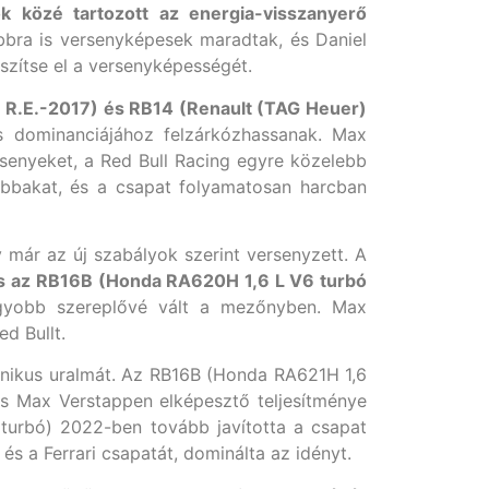
ok közé tartozott az energia-visszanyerő
ra is versenyképesek maradtak, és Daniel
szítse el a versenyképességét.
 R.E.-2017) és RB14 (Renault (TAG Heuer)
s dominanciájához felzárkózhassanak. Max
senyeket, a Red Bull Racing egyre közelebb
bbakat, és a csapat folyamatosan harcban
már az új szabályok szerint versenyzett. A
s az RB16B (Honda RA620H 1,6 L V6 turbó
gyobb szereplővé vált a mezőnyben. Max
d Bullt.
onikus uralmát. Az RB16B (Honda RA621H 1,6
és Max Verstappen elképesztő teljesítménye
turbó) 2022-ben tovább javította a csapat
és a Ferrari csapatát, dominálta az idényt.