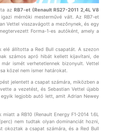
tta az
RB7-et (Renault RS27-2011 2,4L V8
igazi mérnöki mesterművé vált. Az RB7-et
an Vettel visszavágott a mezőnynek, és egy
megtervezett Forma-1-es autóként, amely a
elé állította a Red Bull csapatát. A szezon
k számos apró hibát kellett kijavítani, de
már ismét verhetetlennek bizonyult. Vettel
sa közel nem ismer határokat.
pést jelentett a csapat számára, miközben a
ette a vezetést, és Sebastian Vettel újabb
 egyik legjobb autó lett, amit Adrian Newey
 miatt a RB10 (Renault Energy F1-2014 1.6L
/perc) nem tudtak olyan dominanciát hozni,
st okoztak a csapat számára, és a Red Bull