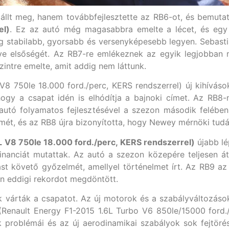
llt meg, hanem továbbfejlesztette az RB6-ot, és bemuta
el)
. Ez az autó még magasabbra emelte a lécet, és egy 
g stabilabb, gyorsabb és versenyképesebb legyen. Sebasti
dve elsőségét. Az RB7-re emlékeznek az egyik legjobban 
intre emelte, amit addig nem láttunk.
 750le 18.000 ford./perc, KERS rendszerrel) új kihívások 
gy a csapat idén is elhódítja a bajnoki címet. Az RB8-na
utó folyamatos fejlesztésével a szezon második felében 
mét, és az RB8 újra bizonyította, hogy Newey mérnöki tudá
 V8 750le 18.000 ford./perc, KERS rendszerrel)
újabb lé
nanciát mutattak. Az autó a szezon közepére teljesen átv
st követő győzelmét, amellyel történelmet írt. Az RB9 az
en eddigi rekordot megdöntött.
 várták a csapatot. Az új motorok és a szabályváltozások
(Renault Energy F1-2015 1.6L Turbo V6 850le/15000 ford.
 problémái és az új aerodinamikai szabályok sok fejtöré