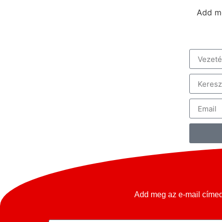
Add me
KIÁLLÍTÁS
RENDEZVÉNY HELYSZÍN
Add meg az e-mail címed 
ELADNÁ OLDTIMERÉT?
KARRIER