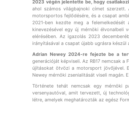
2023 végén jelentette be, hogy csatlakozi
ahol számos világbajnoki címet szerzett.
motorsportos fejlődésére, és a csapat ambi
2021-ben kezdte meg a felemelkedését a
kinevezésével egy új mérnöki élvonalbeli v
elérésében. Az igazolás 2023 decemberéb
irányításával a csapat újabb ugrásra készül
Adrian Newey 2024-re fejezte be a ter
generációját képviseli. Az RB17 nemcsak a 
újításokat ötvözi a motorsport jövőjével. 
Newey mérnöki zsenialitását viseli magán. E
Története tehát nemcsak egy mérnöki pá
versenyautóval, amit tervezett, új technol
létre, amelyek meghatározták az egész Form