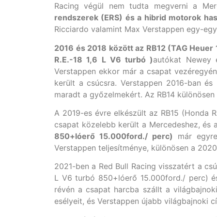
Racing végül nem tudta megverni a Mer
rendszerek (ERS) és a hibrid motorok has
Ricciardo valamint Max Verstappen egy-egy 
2016 és 2018 között az RB12 (TAG Heuer 
R.E.-18 1,6 L V6 turbó )
autókat Newey é
Verstappen ekkor már a csapat vezéregyéni
került a csúcsra. Verstappen 2016-ban é
maradt a győzelmekért. Az RB14 különösen 
A 2019-es évre elkészült az RB15 (Honda RA
csapat közelebb került a Mercedeshez, és 
850+lóerő 15.000ford./ perc)
már egyre 
Verstappen teljesítménye, különösen a 2020-
2021-ben a Red Bull Racing visszatért a c
L V6 turbó 850+lóerő 15.000ford./ perc) é
révén a csapat harcba szállt a világbajn
esélyeit, és Verstappen újabb világbajnoki c