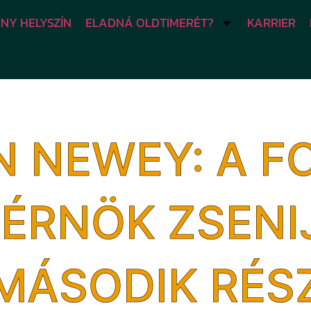
NY HELYSZÍN
ELADNÁ OLDTIMERÉT?
KARRIER
N NEWEY: A F
ÉRNÖK ZSENI
MÁSODIK RÉS