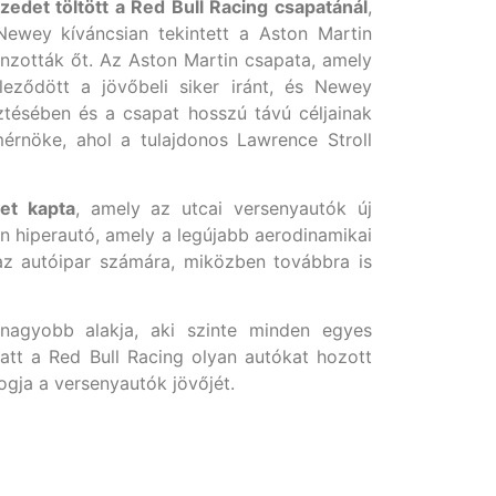
zedet töltött a Red Bull Racing csapatánál
,
Newey kíváncsian tekintett a Aston Martin
onzották őt. Az Aston Martin csapata, amely
ződött a jövőbeli siker iránt, és Newey
sztésében és a csapat hosszú távú céljainak
rnöke, ahol a tulajdonos Lawrence Stroll
et kapta
, amely az utcai versenyautók új
n hiperautó, amely a legújabb aerodinamikai
s az autóipar számára, miközben továbbra is
nagyobb alakja, aki szinte minden egyes
latt a Red Bull Racing olyan autókat hozott
gja a versenyautók jövőjét.