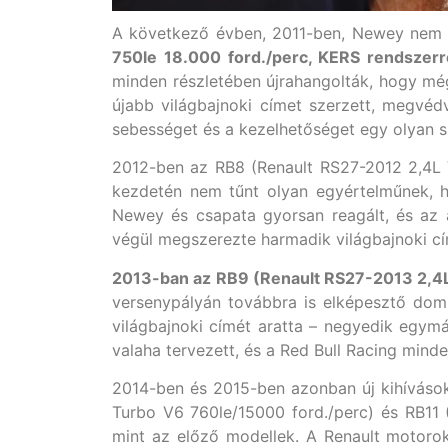
A következő évben, 2011-ben, Newey nem á
750le 18.000 ford./perc, KERS rendszerr
minden részletében újrahangolták, hogy mé
újabb világbajnoki címet szerzett, megvé
sebességet és a kezelhetőséget egy olyan sz
2012-ben az RB8 (Renault RS27-2012 2,4L V8
kezdetén nem tűnt olyan egyértelműnek, ho
Newey és csapata gyorsan reagált, és az a
végül megszerezte harmadik világbajnoki cí
2013-ban az RB9 (Renault RS27-2013 2,4L
versenypályán továbbra is elképesztő domi
világbajnoki címét aratta – negyedik egymá
valaha tervezett, és a Red Bull Racing mind
2014-ben és 2015-ben azonban új kihívások
Turbo V6 760le/15000 ford./perc) és RB11 
mint az előző modellek. A Renault motorok