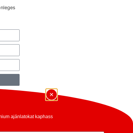
önleges
émium ajánlatokat kaphass