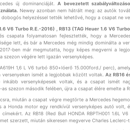
cedes új dominanciáját.
A bevezetett szabályváltozás
ználata.
Newey azonban nem hátrált meg: az autók tovább
dobogós helyezéssel tették lehetővé, hogy a csapat ne ve
1.6 V6 Turbo R.E.-2016) , RB13 (TAG Heuer 1.6 V6 Turbo
s csapata folyamatosan fejlesztették, hogy a Mercede
sége lett, és bár a Mercedes még mindig dominálta a ver
s 2017-ben már megmutatta, hogy képes megverni a legjo
a szezon végére lett igazán versenyképes.
619H 1,6 L V6 turbó 850+lóerő 15.000ford./ perc), amely 
a versenyeken ismét a legjobbak között voltak.
Az RB16 é
inkább versenyképesek voltak, és a csapat ismét na
as szezon második felében, újra a csapat élére emelte a Re
súcsra, miután a csapat végre megtörte a Mercedes hegem
s a Honda motor egy rendkívül versenyképes autó volt, 
oki címekért. Az RB18 (Red Bull HONDA RBPTH001 1.6L V6 
ímet szerzett, miután sikeresen megverve Charles Leclerc-t 