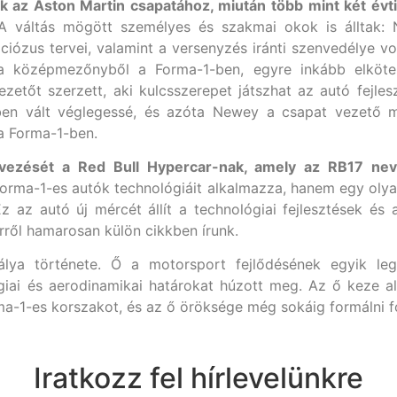
k az Aston Martin csapatához, miután több mint két évti
 A váltás mögött személyes és szakmai okok is álltak: 
ciózus tervei, valamint a versenyzés iránti szenvedélye v
 középmezőnyből a Forma-1-ben, egyre inkább elkötele
ezetőt szerzett, aki kulcsszerepet játszhat az autó fejle
en vált véglegessé, és azóta Newey a csapat vezető mé
 a Forma-1-ben.
vezését a Red Bull Hypercar-nak, amely az RB17 nev
Forma-1-es autók technológiáit alkalmazza, hanem egy olya
Ez az autó új mércét állít a technológiai fejlesztések é
rről hamarosan külön cikkben írunk.
lya története. Ő a motorsport fejlődésének egyik leg
ógiai és aerodinamikai határokat húzott meg. Az ő keze a
a-1-es korszakot, és az ő öröksége még sokáig formálni fo
Iratkozz fel hírlevelünkre