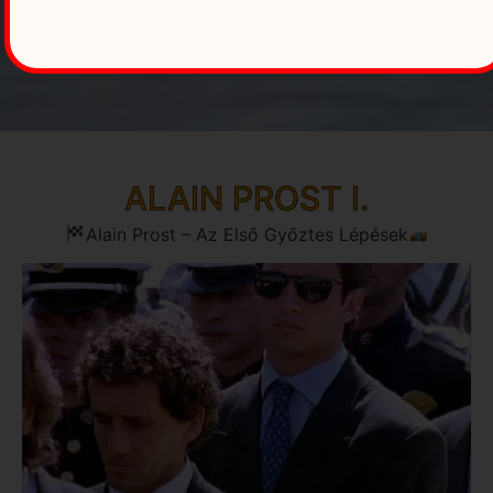
ALAIN PROST I.
Alain Prost – Az Első Győztes Lépések