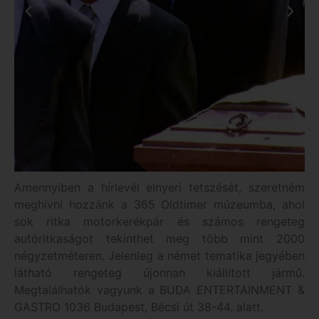
Amennyiben a hírlevél elnyeri tetszését, szeretném
meghívni hozzánk a 365 Oldtimer múzeumba, ahol
sok ritka motorkerékpár és számos rengeteg
autóritkaságot tekinthet meg több mint 2000
négyzetméteren. Jelenleg a német tematika jegyében
látható rengeteg újonnan kiállított jármű.
Megtalálhatók vagyunk a BUDA ENTERTAINMENT &
GASTRO 1036 Budapest, Bécsi út 38-44. alatt.