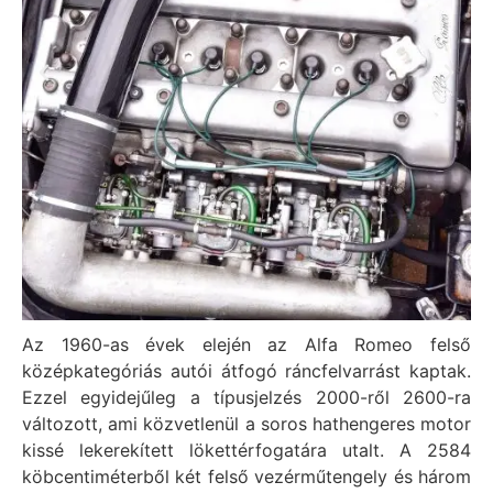
Az 1960-as évek elején az Alfa Romeo felső
középkategóriás autói átfogó ráncfelvarrást kaptak.
Ezzel egyidejűleg a típusjelzés 2000-ről 2600-ra
változott, ami közvetlenül a soros hathengeres motor
kissé lekerekített lökettérfogatára utalt. A 2584
köbcentiméterből két felső vezérműtengely és három