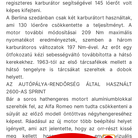
regiszteres karburátor segítségével 145 lóerőt volt
képes kifejteni.
A Berlina szedánban csak két karburátort használtak,
ami 130 lóerőre csökkentette a teljesítményt. A
motor további módosításai 209 Nm maximális
nyomatékot eredményeztek, szemben a három
karburátoros változatok 197 Nm-ével. Az erőt egy
ötfokozatú kézi sebességváltó továbbította a hátsó
kerekekhez. 1963-tól az első tárcsafékek mellett a
hátsó tengelyre is tárcsákat szereltek a dobok
helyett.
AZ AUTÓPÁLYA-RENDŐRSÉG ÁLTAL HASZNÁLT
2600-AS SPRINT
Bár a soros hathengeres motort alumíniumblokkal
szerelték fel, az Alfa Romeo nem tudta csökkenteni a
súlyát az előző modell öntöttvas négyhengereséhez
képest. Ráadásul az új motor több beépítési helyet
igényelt, ami azt jelentette, hogy az orr-részt kissé
meg kellett hosszabbítani. Ez enyhe vizuális