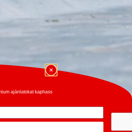
émium ajánlatokat kaphass