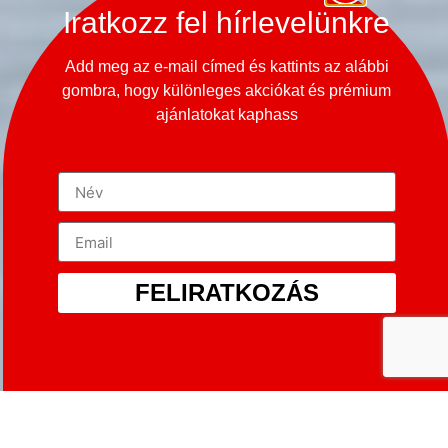
Iratkozz fel hírlevelünkre
Add meg az e-mail címed és kattints az alábbi
gombra, hogy különleges akciókat és prémium
ajánlatokat kaphass
FELIRATKOZÁS