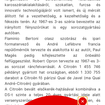
karosszériakialakításáról, szokatlan, furcsa és
innovatív technológiájáról volt ismert, és új mércét
állított fel a vezethetőség, a kezelhetőség és a
fékezés terén. Az 1967-es 3-as széria bevezette az
irányított fényszórókat is egy sorozatgyártású
autóban.
Flaminio Bertoni olasz szobrász és ipari
formatervező és André Lefèbvre francia
repülőmérnök tervezte és alakította ki az autót, Paul
Magès pedig kifejlesztette az önbeálló
felfüggesztést. Robert Opron tervezte az 1967-es 3-
as sorozat ráncfelvarrását. A Citroën 1 455 746
példányt gyártott hat országban, ebből 1 330 755
darabot a Citroën fő párizsi Quai de Javel (ma Quai
André-Citroën) gyárában.
A Citroën bevált elsőkerék-hajtásával kombinálva a
DS-t szinte a teljes 20 éves gyártási ideje alatt
versenyszerűen használták a rallyversenyeken, és