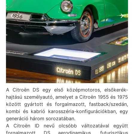
A Citroën DS egy első középmotoros, elsőkerék-
hajtású személyautó, amelyet a Citroën 1955 és 1975
között gyártott és forgalmazott, fastback/szedán,
kombi és kabrió karosszéria-konfigurációkban, egy
generáció három sorozatában.
A Citroën ID nevű olcsóbb változatával együtt
forgalmazott DS aerodinamikus, futurisztikus