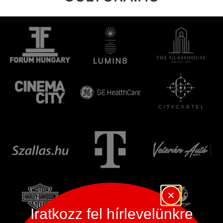
Iratkozz fel hírlevelünkre