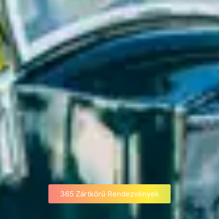
365 Zártkörű Rendezvények