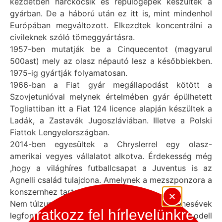
kezdetben harckocsik és repülőgépek készültek a
gyárban. De a háború után ez itt is, mint mindenhol
Európában megváltozott. Elkezdtek koncentrálni a
civileknek szóló tömeggyártásra.
1957-ben mutatják be a Cinquecentot (magyarul
500ast) mely az olasz népautó lesz a későbbiekben.
1975-ig gyártják folyamatosan.
1966-ban a Fiat gyár megállapodást kötött a
Szovjetunióval melynek értelmében gyár épülhetett
Togliattiban itt a Fiat 124 licence alapján készültek a
Ladák, a Zastavák Jugoszláviában. Illetve a Polski
Fiattok Lengyelországban.
2014-ben egyesültek a Chryslerrel egy olasz-
amerikai vegyes vállalatot alkotva. Érdekesség még
,hogy a világhíres futballcsapat a Juventus is az
Agnelli család tulajdona. Amelynek a mezszponzora a
konszernhez tartozó Jeep.
Nem túlzunk ha azt állítjuk modellünk a hetvenesévek
Iratkozz fel hírlevelünkre
legfontosabb sportkocsija Európában. Ez a modell