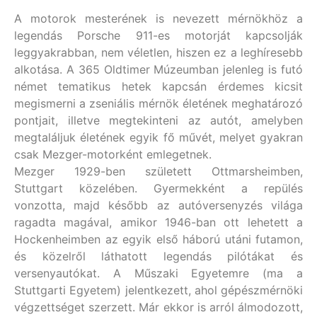
A motorok mesterének is nevezett mérnökhöz a
legendás Porsche 911-es motorját kapcsolják
leggyakrabban, nem véletlen, hiszen ez a leghíresebb
alkotása. A 365 Oldtimer Múzeumban jelenleg is futó
német tematikus hetek kapcsán érdemes kicsit
megismerni a zseniális mérnök életének meghatározó
pontjait, illetve megtekinteni az autót, amelyben
megtaláljuk életének egyik fő művét, melyet gyakran
csak Mezger-motorként emlegetnek.
Mezger 1929-ben született Ottmarsheimben,
Stuttgart közelében. Gyermekként a repülés
vonzotta, majd később az autóversenyzés világa
ragadta magával, amikor 1946-ban ott lehetett a
Hockenheimben az egyik első háború utáni futamon,
és közelről láthatott legendás pilótákat és
versenyautókat. A Műszaki Egyetemre (ma a
Stuttgarti Egyetem) jelentkezett, ahol gépészmérnöki
végzettséget szerzett. Már ekkor is arról álmodozott,