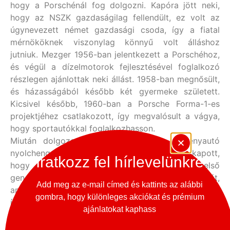
hogy a Porschénál fog dolgozni. Kapóra jött neki,
hogy az NSZK gazdaságilag fellendült, ez volt az
úgynevezett német gazdasági csoda, így a fiatal
mérnököknek viszonylag könnyű volt álláshoz
jutniuk. Mezger 1956-ban jelentkezett a Porschéhoz,
és végül a dízelmotorok fejlesztésével foglalkozó
részlegen ajánlottak neki állást. 1958-ban megnősült,
és házasságából később két gyermeke született.
Kicsivel később, 1960-ban a Porsche Forma-1-es
projektjéhez csatlakozott, így megvalósult a vágya,
hogy sportautókkal foglalkozhasson.
Miután dolgozott a Porsche 804-es versenyautó
nyolchengeres boxermotorján, lehetőséget kapott,
Iratkozz fel hírlevelünkre
hogy megtervezze az 1963-ban bemutatott, első
generációs, ős-911-es hathengeres boxer farmotorját,
Add meg az e-mail címed és kattints az alábbi
amellyel legendává vált. A karrierje innentől felfelé
gombra, hogy különleges akciókat és prémium
ívelt, ugyanis 1965-ben kinevezték a versenyautókra
ajánlatokat kaphass
szakosodott részleg vezetőjének, és azt a feladatot
kapta, hogy nyerje meg a Le Mans-i 24 órás