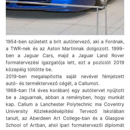
1954-ben született a brit autótervező, aki a Fordnak,
a TWR-nek és az Aston Martinnak dolgozott. 1999-
ben a Jaguar Cars, majd a Jaguar Land Rover
formatervezési igazgatója lett, ezt a pozíciót 2019
közepéig töltötte be.
2019-ben megalapította saját nevével fémjelzett
autó- és terméktervező cégét, a Callumot.
1968-ban (14 éves korában) egy autótervet nyújtott
be a Jaguarnak, abban a reményben, hogy munkát
kap. Callum a Lanchester Polytechnic ma Coventry
University Közlekedésépítési Tervező Iskolában
tanult, az Aberdeen Art College-ban és a Glasgow
School of Artban, ahol ipari formatervezői diplomát