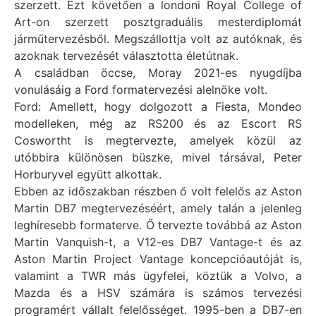
szerzett. Ezt követően a londoni Royal College of
Art-on szerzett posztgraduális mesterdiplomát
járműtervezésből. Megszállottja volt az autóknak, és
azoknak tervezését választotta életútnak.
A családban öccse, Moray 2021-es nyugdíjba
vonulásáig a Ford formatervezési alelnöke volt.
Ford: Amellett, hogy dolgozott a Fiesta, Mondeo
modelleken, még az RS200 és az Escort RS
Coswortht is megtervezte, amelyek közül az
utóbbira különösen büszke, mivel társával, Peter
Horburyvel együtt alkottak.
Ebben az időszakban részben ő volt felelős az Aston
Martin DB7 megtervezéséért, amely talán a jelenleg
leghíresebb formaterve. Ő tervezte továbbá az Aston
Martin Vanquish-t, a V12-es DB7 Vantage-t és az
Aston Martin Project Vantage koncepcióautóját is,
valamint a TWR más ügyfelei, köztük a Volvo, a
Mazda és a HSV számára is számos tervezési
programért vállalt felelősséget. 1995-ben a DB7-en