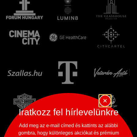
Iratkozz fel hírlevelünkre
Add meg az e-mail címed és kattints az alábbi
gombra, hogy különleges akciókat és prémium