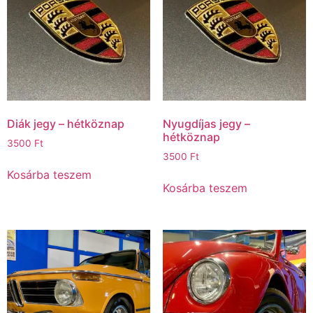
Diák jegy – hétköznap
Nyugdíjas jegy –
hétköznap
3500
Ft
3500
Ft
Kosárba teszem
Kosárba teszem