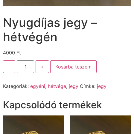
Nyugdíjas jegy –
hétvégén
4000
Ft
-
+
Kosárba teszem
Kategóriák:
egyéni
,
hétvége
,
jegy
Címke:
jegy
Kapcsolódó termékek