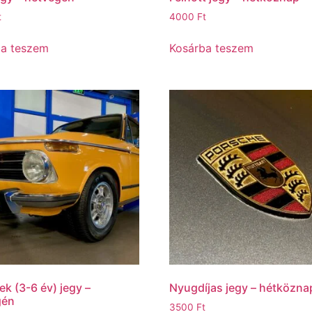
t
4000
Ft
ba teszem
Kosárba teszem
k (3-6 év) jegy –
Nyugdíjas jegy – hétközna
gén
3500
Ft