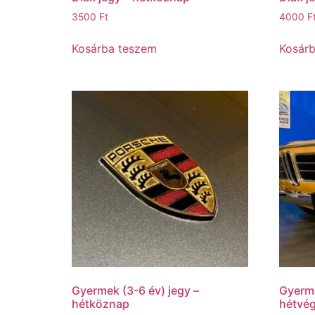
3500
Ft
4000
F
Kosárba teszem
Kosár
Gyermek (3-6 év) jegy –
Gyerme
hétköznap
hétvé