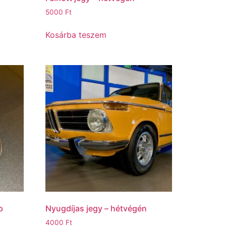
5000
Ft
Kosárba teszem
p
Nyugdíjas jegy – hétvégén
4000
Ft