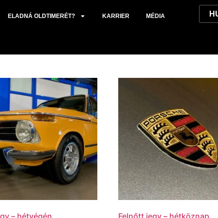
ELADNÁ OLDTIMERÉT?
KARRIER
MÉDIA
egy – hétvégén
Felnőtt jegy – hétköznap