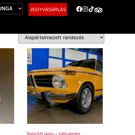
JEGYVÁSÁRLÁS
Felnőtt jegy – hétvégén