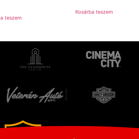
t
Kosárba teszem
ba teszem