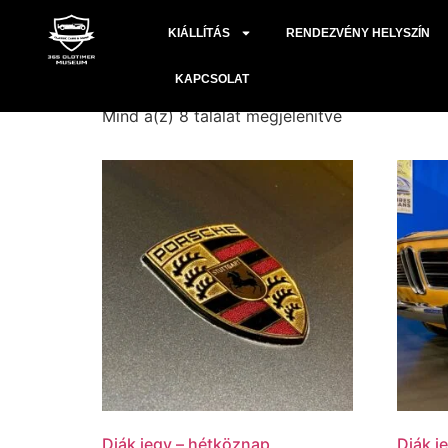
Kezdőlap
/ egyéni
KIÁLLÍTÁS
RENDEZVÉNY HELYSZÍN
egyéni
KAPCSOLAT
Mind a(z) 8 találat megjelenítve
Diák jegy – hétköznap
Diák j