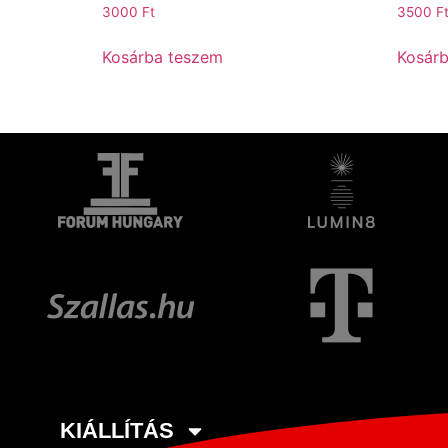
3000
Ft
3500
F
Kosárba teszem
Kosár
KIÁLLÍTÁS