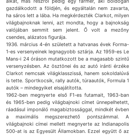
alkat, más részről pedig egy farmer, aki boldogan
gazdálkodott a földjén, és egyáltalán nem zavarta,
ha sáros lett a lába. Ha megkérdezték Clarkot, milyen
világbajnoknak lenni, azt mondta, hogy a bajnokság
valójában semmit sem jelent. Ő volt a mezőny
csendes, alázatos figurája.
1936. március 4-én született a hatvanas évek Forma-
1-es versenyeinek legnagyobb sztárja. Az 1959-es Le
Mans-i 24 óráson mutatkozott be a magasabb szintű
versenyzésben. Az ösztönei és az autó iránti érzéke
Clarkot nemcsak világklasszissá, hanem sokoldalúvá
is tette. Sportkocsik, rally autók, túraautók, Formula 1
autók – mindegyiket elsajátította.
1962-ben megnyerte első F1-es futamait, 1963-ban
és 1965-ben pedig világbajnoki címet ünnepelhetett,
ráadásul imponáló magabiztossággal, mindkét évben
a maximális megszerezhető pontszámmal. A
világbajnoki címei mellett megnyerte az Indianapolis
500-at is az Egyesült Államokban. Ezzel együtt ő az