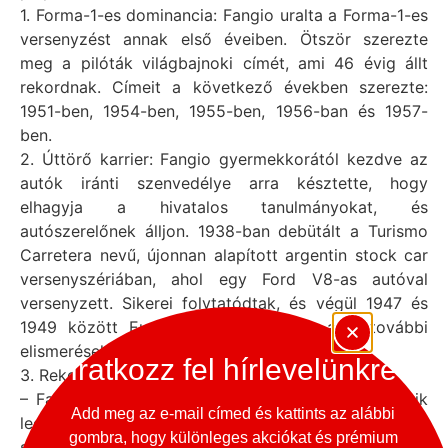
1. Forma-1-es dominancia: Fangio uralta a Forma-1-es
versenyzést annak első éveiben. Ötször szerezte
meg a pilóták világbajnoki címét, ami 46 évig állt
rekordnak. Címeit a következő években szerezte:
1951-ben, 1954-ben, 1955-ben, 1956-ban és 1957-
ben.
2. Úttörő karrier: Fangio gyermekkorától kezdve az
autók iránti szenvedélye arra késztette, hogy
elhagyja a hivatalos tanulmányokat, és
autószerelőnek álljon. 1938-ban debütált a Turismo
Carretera nevű, újonnan alapított argentin stock car
versenyszériában, ahol egy Ford V8-as autóval
versenyzett. Sikerei folytatódtak, és végül 1947 és
1949 között Európában versenyzett, ahol további
elismeréseket szerzett.
Iratkozz fel hírlevelünkre
3. Rekordot döntő statisztikák:
– Fangio továbbra is a Forma-1 történetének egyik
Add meg az e-mail címed és kattints az alábbi
legtöbb győzelmet arató pilótája. Az első Forma-1-es
gombra, hogy különleges akciókat és prémium
szezonban debütált, és a sportág úttörőjévé vált.