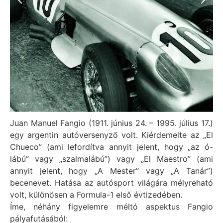
Juan Manuel Fangio (1911. június 24. – 1995. július 17.)
egy argentin autóversenyző volt. Kiérdemelte az „El
Chueco” (ami lefordítva annyit jelent, hogy „az ó-
lábú” vagy „szalmalábú”) vagy „El Maestro” (ami
annyit jelent, hogy „A Mester” vagy „A Tanár”)
becenevet. Hatása az autósport világára mélyreható
volt, különösen a Formula-1 első évtizedében.
Íme, néhány figyelemre méltó aspektus Fangio
pályafutásából: