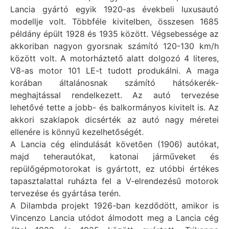
Lancia gyártó egyik 1920-as évekbeli luxusautó
modellje volt. Többféle kivitelben, összesen 1685
példány épült 1928 és 1935 között. Végsebessége az
akkoriban nagyon gyorsnak számító 120-130 km/h
között volt. A motorháztető alatt dolgozó 4 literes,
V8-as motor 101 LE-t tudott produkálni. A maga
korában általánosnak számító hátsókerék-
meghajtással rendelkezett. Az autó tervezése
lehetővé tette a jobb- és balkormányos kivitelt is. Az
akkori szaklapok dicsérték az autó nagy méretei
ellenére is könnyű kezelhetőségét.
A Lancia cég elindulását követően (1906) autókat,
majd teherautókat, katonai járműveket és
repülőgépmotorokat is gyártott, ez utóbbi értékes
tapasztalattal ruházta fel a V-elrendezésű motorok
tervezése és gyártása terén.
A Dilambda projekt 1926-ban kezdődött, amikor is
Vincenzo Lancia utódot álmodott meg a Lancia cég