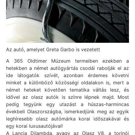
Az autó, amelyet Greta Garbo is vezetett
A 365 Oldtimer Múzeum termeiben ezekben a
hetekben a német autógyártás csodái rabolják el az
ide látogatók szívét, azonban érdemes követni
minket a különböző közösségi oldalakon is, mert a
német heteket követően tematika váltás lesz, és
idővel az olasz autók is színre lépnek majd. Most
pedig tegyünk egy utazást a húszas-harmincas
évekbeli Olaszországba, ismerkedjünk meg az egyik
leghíresebb olasz autómárka korai időszakával és
egy korai luxusautójával!
A Lancia Dilambda, avagy az Olasz V8, a torinói