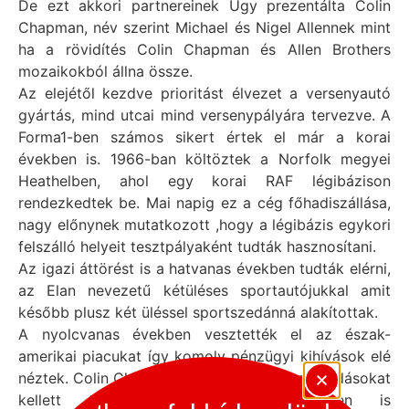
De ezt akkori partnereinek Úgy prezentálta Colin
Chapman, név szerint Michael és Nigel Allennek mint
ha a rövidítés Colin Chapman és Allen Brothers
mozaikokból állna össze.
Az elejétől kezdve prioritást élvezet a versenyautó
gyártás, mind utcai mind versenypályára tervezve. A
Forma1-ben számos sikert értek el már a korai
években is. 1966-ban költöztek a Norfolk megyei
Heathelben, ahol egy korai RAF légibázison
rendezkedtek be. Mai napig ez a cég főhadiszállása,
nagy előnynek mutatkozott ,hogy a légibázis egykori
felszálló helyeit tesztpályaként tudták hasznosítani.
Az igazi áttörést is a hatvanas években tudták elérni,
az Elan nevezetű kétüléses sportautójukkal amit
később plusz két üléssel sportszedánná alakítottak.
A nyolcvanas években vesztették el az észak-
amerikai piacukat így komoly pénzügyi kihívások elé
néztek. Colin Chapmannek új pénzügyi megoldásokat
kellett találnia illetve műszaki téren is