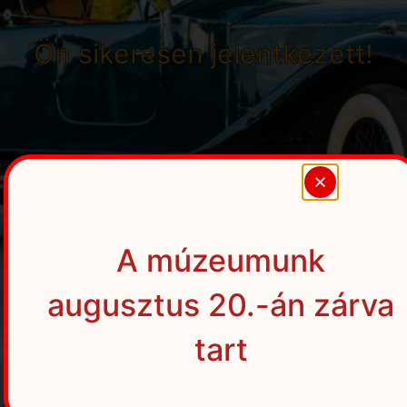
Ön sikeresen jelentkezett!
A múzeumunk
augusztus 20.-án zárva
tart