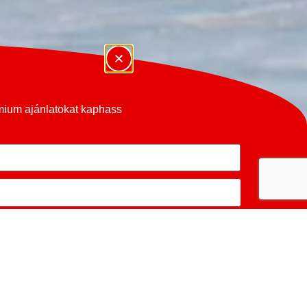
émium ajánlatokat kaphass
O