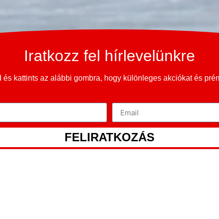
Iratkozz fel hírlevelünkre
és kattints az alábbi gombra, hogy különleges akciókat és pr
FELIRATKOZÁS
NISSAN FIGAR