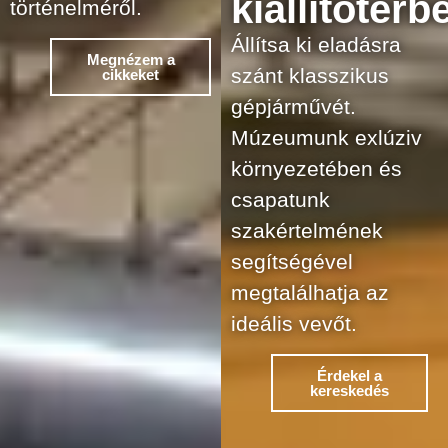
kiállítótérb
történelméről.
Állítsa ki eladásra
Megnézem a
szánt klasszikus
cikkeket
gépjárművét.
Múzeumunk exlúziv
környezetében és
csapatunk
szakértelmének
segítségével
megtalálhatja az
ideális vevőt.
Érdekel a
kereskedés