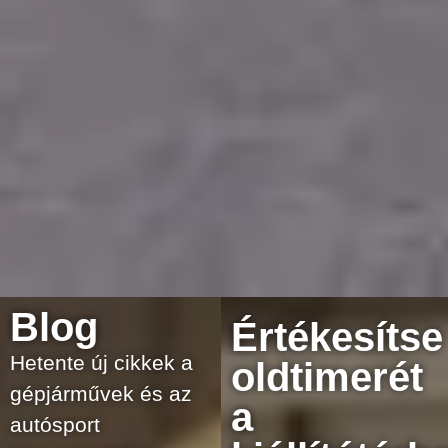
Blog
Értékesítse
Hetente új cikkek a
oldtimerét
gépjárművek és az
a
autósport