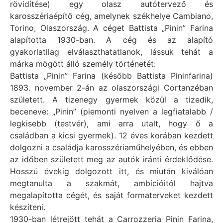
rövidítése) egy olasz autótervező és
karosszériaépítő cég, amelynek székhelye Cambiano,
Torino, Olaszország. A céget Battista „Pinin” Farina
alapította 1930-ban. A cég és az alapító
gyakorlatilag elválaszthatatlanok, lássuk tehát a
márka mögött álló személy történetét:
Battista „Pinin” Farina (később Battista Pininfarina)
1893. november 2-án az olaszországi Cortanzéban
született. A tizenegy gyermek közül a tizedik,
beceneve: „Pinin” (piemonti nyelven a legfiatalabb /
legkisebb (testvér), ami arra utalt, hogy ő a
családban a kicsi gyermek). 12 éves korában kezdett
dolgozni a családja karosszériaműhelyében, és ebben
az időben született meg az autók iránti érdeklődése.
Hosszú évekig dolgozott itt, és miután kiválóan
megtanulta a szakmát, ambícióitól hajtva
megalapította cégét, és saját formaterveket kezdett
készíteni.
1930-ban létrejött tehát a Carrozzeria Pinin Farina,