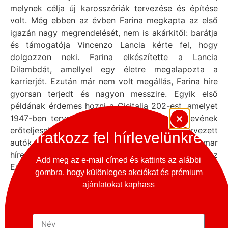
melynek célja új karosszériák tervezése és építése
volt. Még ebben az évben Farina megkapta az első
igazán nagy megrendelését, nem is akárkitől: barátja
és támogatója Vincenzo Lancia kérte fel, hogy
dolgozzon neki. Farina elkészítette a Lancia
Dilambdát, amellyel egy életre megalapozta a
karrierjét. Ezután már nem volt megállás, Farina híre
gyorsan terjedt és nagyon messzire. Egyik első
példának érdemes hozni a Cisitalia 202-est, amelyet
1947-ben tervezett. Ez az autó segített hírnevének
erőteljesebb megalapozásában. Az általa tervezett
Iratkozz fel hírlevelünkre
autók elegáns stílusa és jó minősége miatt hamar
híres lett, eleinte csak Olaszországban, majd egész
Add meg az e-mail címed és kattints az alábbi
Európában. Egyszerűbb, de jól eltalált arányokkal
gombra, hogy különleges akciókat és prémium
dolgozott, és bár ezeken elsőre megütközött a
ajánlatokat kaphass
közvélemény, idővel más tervezők másolni kezdték.
Ezek a formák és autók egyébként igen lassan
koptak ki a divatból és az utakról, lényegében a mai