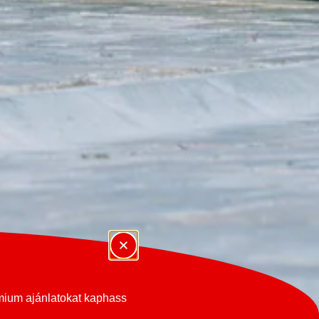
émium ajánlatokat kaphass