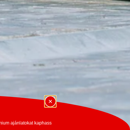
émium ajánlatokat kaphass