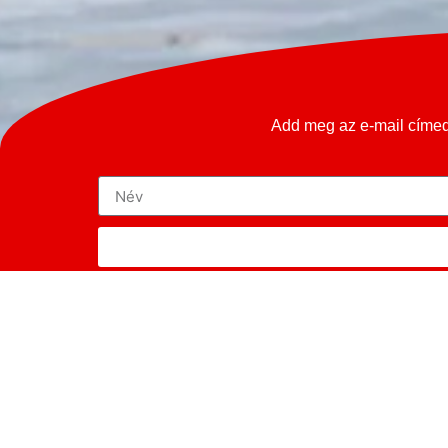
Add meg az e-mail címed 
F