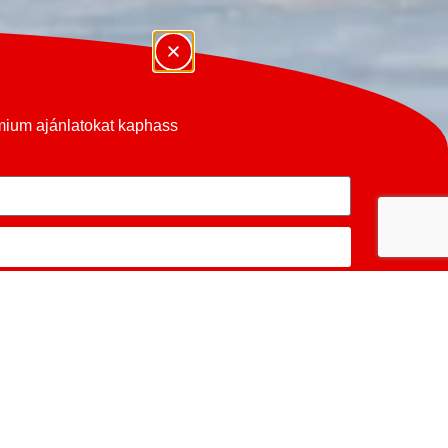
émium ajánlatokat kaphass
LL