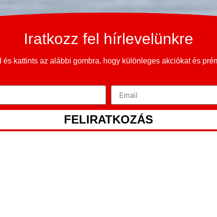
Iratkozz fel hírlevelünkre
és kattints az alábbi gombra, hogy különleges akciókat és pr
FELIRATKOZÁS
ORD T-MODE