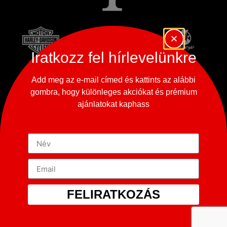
Iratkozz fel hírlevelünkre
Add meg az e-mail címed és kattints az alábbi
gombra, hogy különleges akciókat és prémium
ajánlatokat kaphass
FELIRATKOZÁS
Copyright © 2023-2026
365 Oldtimer Museum