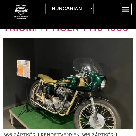
Címke:
2023.12.08.
TRIUMPH TIGER T110 1959
365 ZÁRTKÖRŰ RENDEZVÉNYEK 365 ZÁRTKÖRŰ