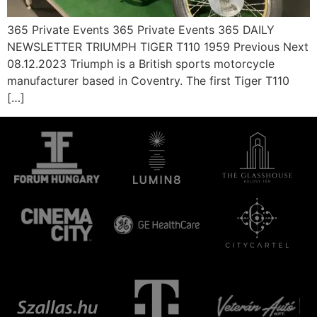
365 Private Events 365 Private Events 365 DAILY
NEWSLETTER TRIUMPH TIGER T110 1959 Previous Next
08.12.2023 Triumph is a British sports motorcycle
manufacturer based in Coventry. The first Tiger T110
[…]