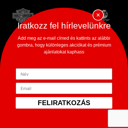
Iratkozz fel hírlevelünkre
Add meg az e-mail címed és kattints az alábbi
gombra, hogy különleges akciókat és prémium
ajánlatokat kaphass
FELIRATKOZÁS
Copyright © 2023-2026
365 Oldtimer Museum