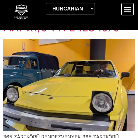
Címke:
2023.12.31.
FIAT X1/9 TYPE 128 1979
365 ZÁRTKÖRŰ RENDEZVÉNYEK 365 ZÁRTKÖRŰ