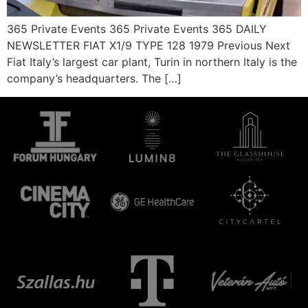
365 Private Events 365 Private Events 365 DAILY
NEWSLETTER FIAT X1/9 TYPE 128 1979 Previous Next
Fiat Italy’s largest car plant, Turin in northern Italy is the
company’s headquarters. The […]