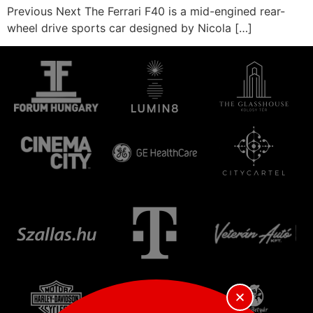
Previous Next The Ferrari F40 is a mid-engined rear-
wheel drive sports car designed by Nicola […]