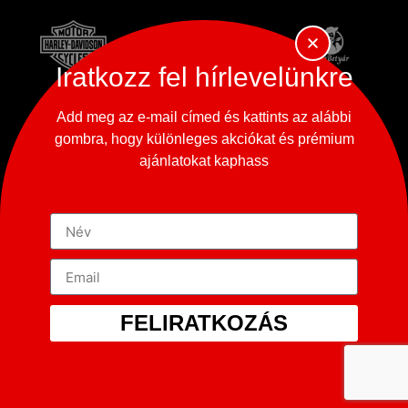
Iratkozz fel hírlevelünkre
Add meg az e-mail címed és kattints az alábbi
gombra, hogy különleges akciókat és prémium
ajánlatokat kaphass
FELIRATKOZÁS
Copyright © 2023-2026
365 Oldtimer Museum