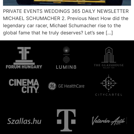
PRIVATE EVENTS WEDDINGS 365 DAILY NEWSLETTER
MICHAEL SCHUMACHER 2. Previous Next How did the
legendary car racer, Michael Schumacher rise to the
global fame that he truly deserves? Let’s see […]