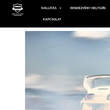
Címke:
2024.03.13
KIÁLLÍTÁS
RENDEZVÉNY HELYSZÍN
TOYOTA SUPRA MK4
KAPCSOLAT