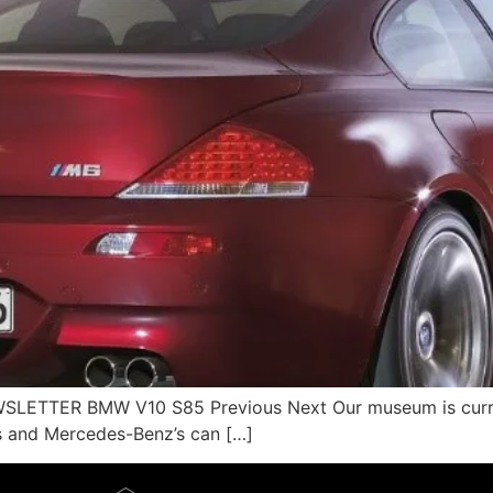
ETTER BMW V10 S85 Previous Next Our museum is curren
s and Mercedes-Benz’s can […]