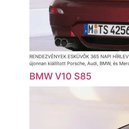
RENDEZVÉNYEK ESKÜVŐK 365 NAPI HÍRLEVÉL B
újonnan kiállított Porsche, Audi, BMW, és Me
BMW V10 S85