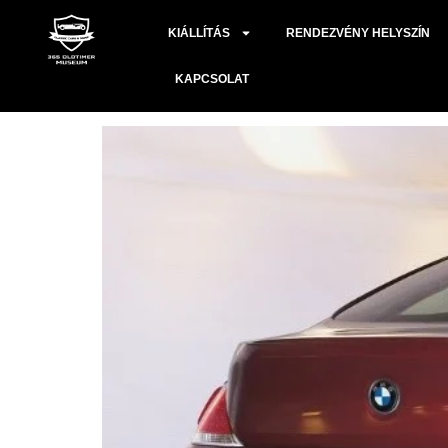
Címke:
2024.05.2
KIÁLLÍTÁS
RENDEZVÉNY HELYSZÍN
BMW V10 S85
KAPCSOLAT