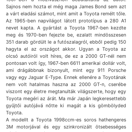
Sajnos nem hozta el még maga James Bond sem azt
a várt eladási számot, mint amit a Toyota remélt tőle.
Az 1965-ben napvilágot látott prototípus a 280 A1
nevet kapta. A gyártást a Toyota 1967-ben kezdte
meg és 1970-ben fejezte be, ezalatt mindösszesen
351 darab gördült le a futószalagról, ebből pedig 150
hagyta el az országot akkor. Ugyan a Toyota az
olcsó autóiról volt híres, de ez a 2000 GT-nél nem
pontosan volt így, 1967-ben 6611 amerikai dollár volt,
ami drágábbnak bizonyult, mint egy 911 Porsche
vagy egy Jaguar E-Type. Ennek ellenére a Toyotának
nem volt hatalmas haszna az 2000 GT-n, cserébe
viszont egy életre megtanulták világszerte, hogy egy
Toyota megéri az árát. Ma már Japán legkeresettebb
gyűjtői autójává nőtte ki magát a kis gömbölyded
Toyota.
A modellt a Toyota 1998ccm-es soros hathengeres
3M motorjával és egy szinkronizált ötsebességes