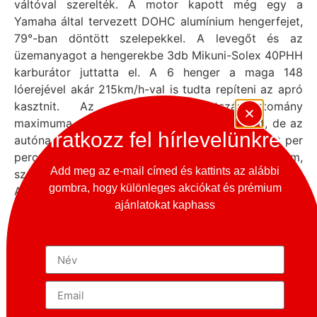
váltóval szerelték. A motor kapott még egy a
Yamaha által tervezett DOHC alumínium hengerfejet,
79°-ban döntött szelepekkel. A levegőt és az
üzemanyagot a hengerekbe 3db Mikuni-Solex 40PHH
karburátor juttatta el. A 6 henger a maga 148
lóerejével akár 215km/h-val is tudta repíteni az apró
kasztnit. Az ajánlott fordulatszámtartomány
maximuma ugyan 3500 fordulat per perc volt, de az
Iratkozz fel hírlevelünkre
autónak nem jelentett problémát a 7000 fordulat per
perc sem. A coupe legmagasabb pontja 116 cm,
Add meg az e-mail címed és kattints az alábbi
szélessége 1600mm, hosszúsága pedig 4176mm volt.
gombra, hogy különleges akciókat és prémium
A 2000 GT sok szempontból volt úttörő japán első
ajánlatokat kaphass
szupersportkocsijaként, a korábban említett
alumínium motor alkatrészeken túl újdonságnak
számítottak az áramvonalas karosszériában
megbúvó úgynevezett „pop-up”(magyarul felugró,
kiugró(szleng: békalámpa)) fényszóró is, mely csak
akkor bújt elő, ha a gépkocsivezető használta a
fényszórót. A nappali menetfényt az autó orrában