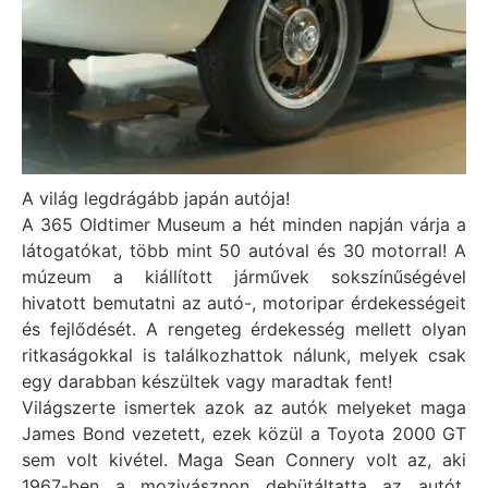
A világ legdrágább japán autója!
A 365 Oldtimer Museum a hét minden napján várja a
látogatókat, több mint 50 autóval és 30 motorral! A
múzeum a kiállított járművek sokszínűségével
hivatott bemutatni az autó-, motoripar érdekességeit
és fejlődését. A rengeteg érdekesség mellett olyan
ritkaságokkal is találkozhattok nálunk, melyek csak
egy darabban készültek vagy maradtak fent!
Világszerte ismertek azok az autók melyeket maga
James Bond vezetett, ezek közül a Toyota 2000 GT
sem volt kivétel. Maga Sean Connery volt az, aki
1967-ben a mozivásznon debütáltatta az autót.