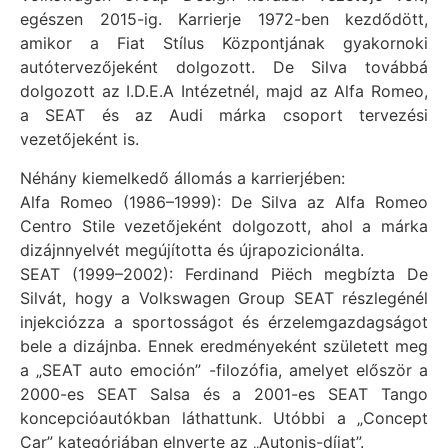
egészen 2015-ig. Karrierje 1972-ben kezdődött,
amikor a Fiat Stílus Központjának gyakornoki
autótervezőjeként dolgozott. De Silva továbbá
dolgozott az I.D.E.A Intézetnél, majd az Alfa Romeo,
a SEAT és az Audi márka csoport tervezési
vezetőjeként is.
Néhány kiemelkedő állomás a karrierjében:
Alfa Romeo (1986–1999): De Silva az Alfa Romeo
Centro Stile vezetőjeként dolgozott, ahol a márka
dizájnnyelvét megújította és újrapozicionálta.
SEAT (1999–2002): Ferdinand Piëch megbízta De
Silvát, hogy a Volkswagen Group SEAT részlegénél
injekciózza a sportosságot és érzelemgazdagságot
bele a dizájnba. Ennek eredményeként született meg
a „SEAT auto emoción” -filozófia, amelyet először a
2000-es SEAT Salsa és a 2001-es SEAT Tango
koncepcióautókban láthattunk. Utóbbi a „Concept
Car” kategóriában elnyerte az „Autonis-díjat”.