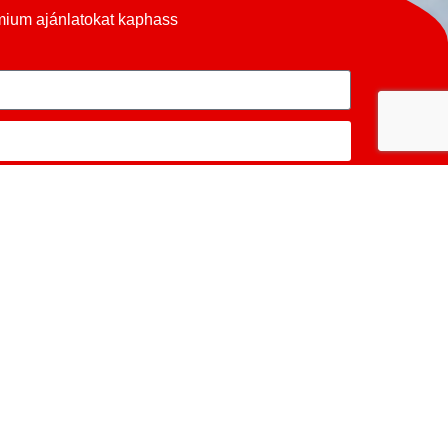
émium ajánlatokat kaphass
SPRINT