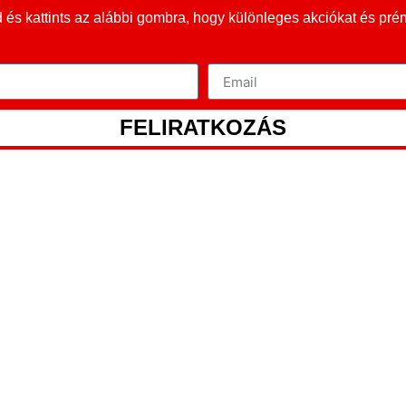
és kattints az alábbi gombra, hogy különleges akciókat és pr
FELIRATKOZÁS
ROMEO 2600 