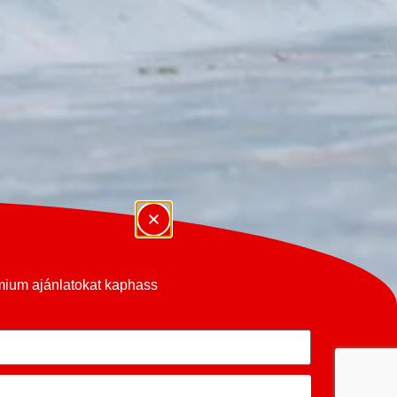
émium ajánlatokat kaphass