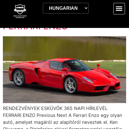
Címke:
2024.03.10.
FERRARI ENZO
RENDEZVÉNYEK ESKÜVŐK 365 NAPI HÍRLEVÉL
FERRARI ENZO Previous Next A Ferrari Enzo egy olyan
autó, amelyet magáról az alapítóról neveztek el. Ken
Okuyama, a Pininfarina akkori formatervezési vezetője