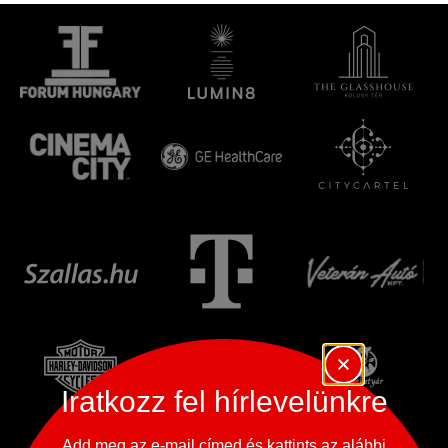
Iratkozz fel hírlevelünkre
Add meg az e-mail címed és kattints az alábbi