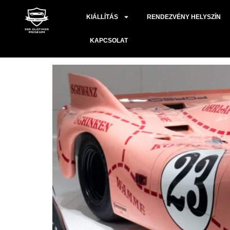
Címke:
2024.01.17
KIÁLLÍTÁS
RENDEZVÉNY HELYSZÍN
PORSCHE 917
KAPCSOLAT