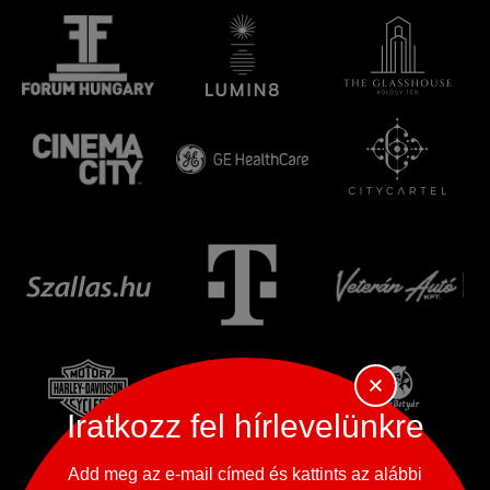
Iratkozz fel hírlevelünkre
Add meg az e-mail címed és kattints az alábbi