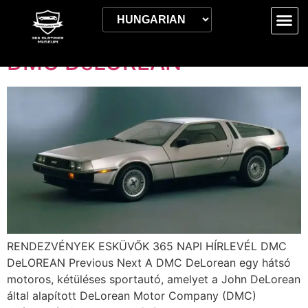
Címke:
2024.01.27.
DMC DeLOREAN
RENDEZVÉNYEK ESKÜVŐK 365 NAPI HÍRLEVÉL DMC
DeLOREAN Previous Next A DMC DeLorean egy hátsó
motoros, kétüléses sportautó, amelyet a John DeLorean
által alapított DeLorean Motor Company (DMC)